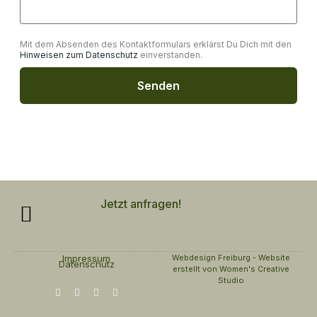
h
h
l
r
b
F
i
Mit dem Absenden des Kontaktformulars erklärst Du Dich mit den
o
r
Hinweisen zum Datenschutz
einverstanden.
c
x
i
h
Senden
e
t
n
d
l
y
C
a
p
Jetzt anfragen!
t
c
h
Impressum
Webdesign Freiburg - Website
Datenschutz
a
erstellt von Women's Creative
Studio
F
T
I
P
a
h
n
i
c
r
s
n
e
e
t
t