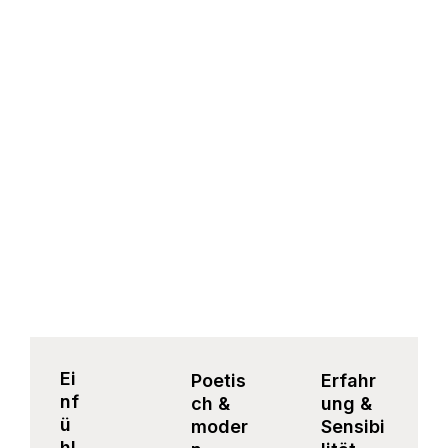
Ei
Poetis
Erfahr
nf
ch &
ung &
ü
moder
Sensibi
hl