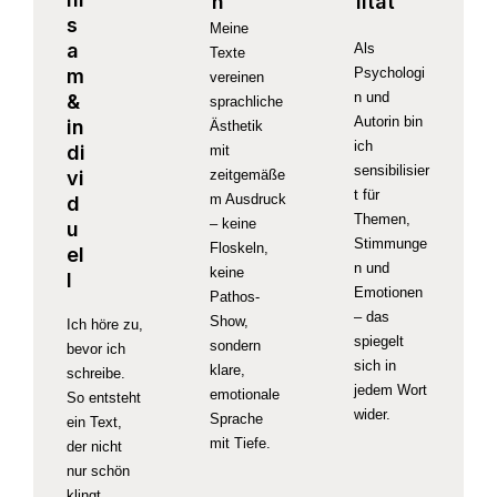
n
lität
s
Meine
a
Als
Texte
m
Psychologi
vereinen
n und
&
sprachliche
Autorin bin
in
Ästhetik
ich
di
mit
sensibilisier
vi
zeitgemäße
t für
m Ausdruck
d
Themen,
– keine
u
Stimmunge
Floskeln,
el
n und
keine
l
Emotionen
Pathos-
– das
Show,
Ich höre zu,
spiegelt
sondern
bevor ich
sich in
klare,
schreibe.
jedem Wort
emotionale
So entsteht
wider.
Sprache
ein Text,
mit Tiefe.
der nicht
nur schön
klingt,